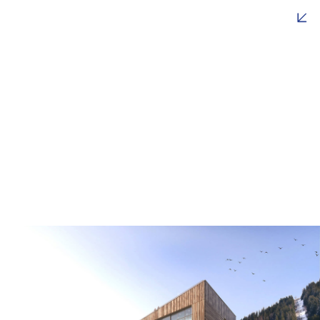
Global
Enseignement
Culture
Logement
Sport
Centres de Secours & Technicentres
Hospitalier & Santé
Tourisme et Loisirs
Autres
type-5