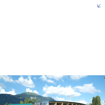
Global
Enseignement
Culture
Logement
Sport
Centres de Secours & Technicentres
Hospitalier & Santé
Tourisme et Loisirs
Autres
type-5
ATELIER Richard PLOTTIER – Architectes Urbanistes
Associés